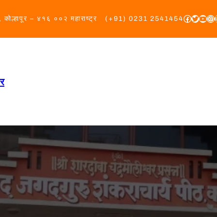
Faceboo
Twitter
YouT
In
 कोल्हापूर – ४१६ ००२ महाराष्ट्र
(+91) 0231 2541454
ीर
मुखपृष्ठ
आमच्याविषयी
उपक्रम
निय