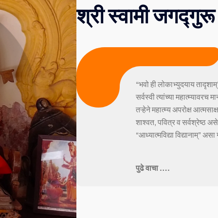
श्री स्वामी जगद्गुरू
आद्य शंकराचार्य
“भवो ही लोकाभ्युदयाय तादृशाम्
सर्वस्वी त्यांच्या महात्म्यावर
तऱ्हेने महात्म्य अपरोक्ष आत्मसाक
शाश्वत, पवित्र व सर्वश्रेष्ठ अस
“आध्यात्मविद्या विद्यानाम्” असा ग
पुढे वाचा ….