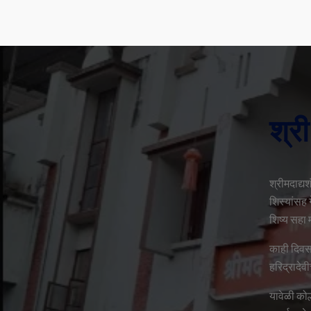
श्री
श्रीमदाद्य
शिस्यांसह ग
शिष्य सहा म
काही दिवसा
हरिद्रादेव
यावेळी कोल