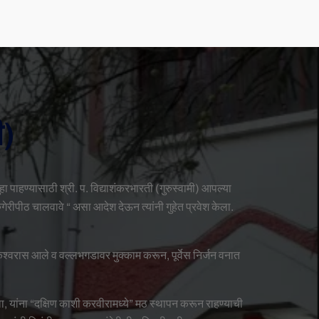
ी)
ुहा पाहण्यासाठी श्री. प. विद्याशंकरभारती (गुरुस्वामी) आपल्या
रुंगेरीपीठ चालवावे “ असा आदेश देऊन त्यांनी गुहेत प्रवेश केला.
संकेश्वरास आले व वल्लभगडावर मुक्काम करून, पूर्वेस निर्जन वनात
तला, यांना “दक्षिण काशी करवीरामध्ये” मठ स्थापन करून राहण्याची