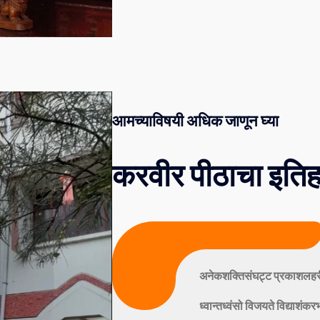
आमच्याविषयी अधिक जाणून घ्या
करवीर पीठाचा इति
आद्य शंकराचार्य
अनेकशक्तिसंघ‍‍‌ट्ट प्रकाशलहर
ध्वान्तध्वंसो विजयते विद्याशंकर