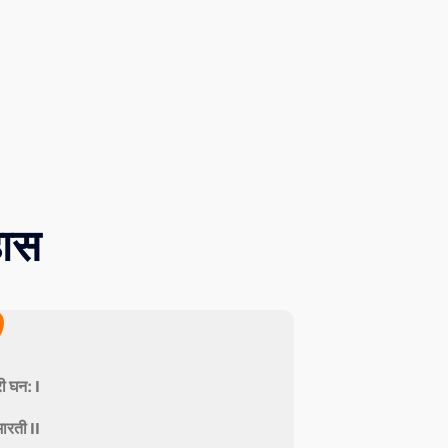
हास
ी घन: I
भारती II